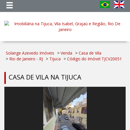
Solange Azevedo Imóveis
>
Venda
>
Casa de Vila
>
Rio de Janeiro - RJ
>
Tijuca
>
Código do Imóvel
TJCV20051
CASA DE VILA NA TIJUCA