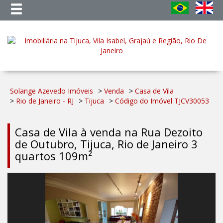
Solange Azevedo Imóveis
>
Venda
>
Casa de Vila
>
Rio de Janeiro - RJ
>
Tijuca
>
Código do Imóvel
TJCV30053
Casa de Vila à venda na Rua Dezoito
de Outubro, Tijuca, Rio de Janeiro 3
quartos 109m²