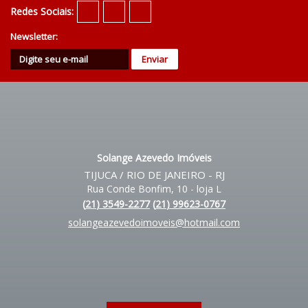
Redes Sociais:
Newsletter:
Solange Azevedo Imóveis
TIJUCA / RIO DE JANEIRO - RJ
Rua Conde Bonfim, 10 - loja L
(
21
)
3549-2277
(
21
)
99623-0767
solangeazevedoimoveis@hotmail.com